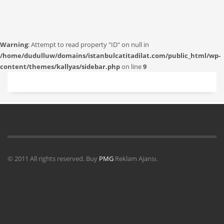
Warning
: Attempt to read property "ID" on null in
/home/dudulluw/domains/istanbulcatitadilat.com/public_html/wp-
content/themes/kallyas/sidebar.php
on line
9
© 2011 All rights reserved. Buy
PMG
Reklam Ajansı.
Uydu Servisi
Mermer Silim Mermer silme Mermer cila Mermer
parlatma
Çatı Uygulamaları
Çatı Ustası Çatı tamir Aktarma Onarım
İkinci El Eşya Alanyer
İkinci El Ev Eşyası Alan yerler
Otomatik Kepenk
Servisi
Çatı İzolasyon
Molozcu
Web Siteci
Web Tasarım
İstanbul Çatı
Ustası
Kiralık Mini iş Makinaları
Çatı ustası Çatı İzolasyon
Mermer Silimi