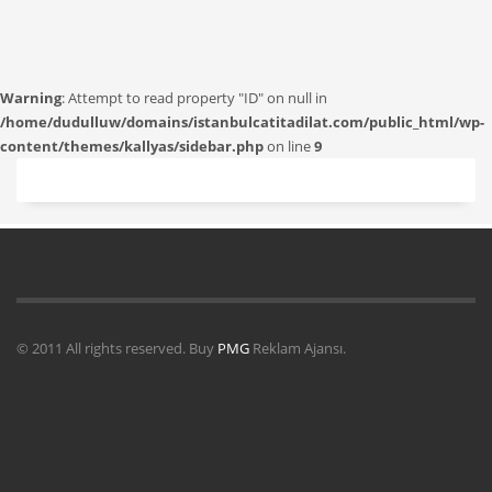
Warning
: Attempt to read property "ID" on null in
/home/dudulluw/domains/istanbulcatitadilat.com/public_html/wp-
content/themes/kallyas/sidebar.php
on line
9
© 2011 All rights reserved. Buy
PMG
Reklam Ajansı.
Uydu Servisi
Mermer Silim Mermer silme Mermer cila Mermer
parlatma
Çatı Uygulamaları
Çatı Ustası Çatı tamir Aktarma Onarım
İkinci El Eşya Alanyer
İkinci El Ev Eşyası Alan yerler
Otomatik Kepenk
Servisi
Çatı İzolasyon
Molozcu
Web Siteci
Web Tasarım
İstanbul Çatı
Ustası
Kiralık Mini iş Makinaları
Çatı ustası Çatı İzolasyon
Mermer Silimi