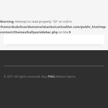
Warning
: Attempt to read property "ID" on null in
/home/dudulluw/domains/istanbulcatitadilat.com/public_html/wp-
content/themes/kallyas/sidebar.php
on line
9
© 2011 All rights reserved. Buy
PMG
Reklam Ajansı.
Uydu Servisi
Mermer Silim Mermer silme Mermer cila Mermer
parlatma
Çatı Uygulamaları
Çatı Ustası Çatı tamir Aktarma Onarım
İkinci El Eşya Alanyer
İkinci El Ev Eşyası Alan yerler
Otomatik Kepenk
Servisi
Çatı İzolasyon
Molozcu
Web Siteci
Web Tasarım
İstanbul Çatı
Ustası
Kiralık Mini iş Makinaları
Çatı ustası Çatı İzolasyon
Mermer Silimi