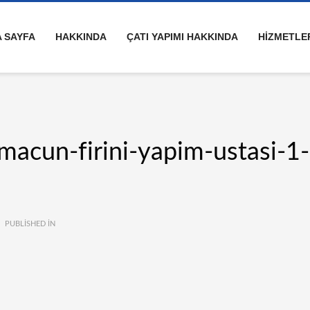
 SAYFA
HAKKINDA
ÇATI YAPIMI HAKKINDA
HİZMETLE
ahmacun-firini-yapim-ustasi-1
PUBLISHED IN