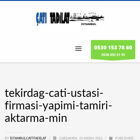
0530 153 78 60
0536 692 51 95
tekirdag-cati-ustasi-
firmasi-yapimi-tamiri-
aktarma-min
BY
ISTANBULCATITADILAT
/
ÇARŞAMBA, 10 KASIM 2021
/
PUBLISHED